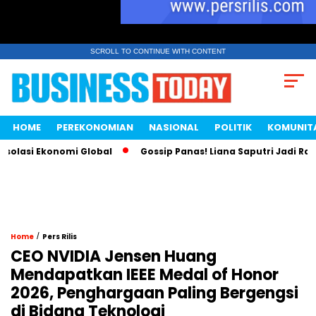
SCROLL TO CONTINUE WITH CONTENT
HOME
PEREKONOMIAN
NASIONAL
POLITIK
KOMUNIT
asi Ekonomi Global
Gossip Panas! Liana Saputri Jadi Ratu A
/
Home
Pers Rilis
CEO NVIDIA Jensen Huang
Mendapatkan IEEE Medal of Honor
2026, Penghargaan Paling Bergengsi
di Bidang Teknologi