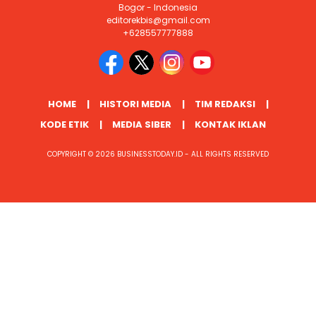
Bogor - Indonesia
editorekbis@gmail.com
+628557777888
HOME
HISTORI MEDIA
TIM REDAKSI
KODE ETIK
MEDIA SIBER
KONTAK IKLAN
COPYRIGHT © 2026 BUSINESSTODAY.ID - ALL RIGHTS RESERVED