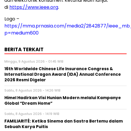
dan elektronik konsumen. Ketahui lebih lanjut
di
https://www.ieee.org
.
Logo –
https://mma.prnasia.com/media2/2842877/ieee_mb
p=medium600
BERITA TERKAIT
Minggu, 9 Agustus 2026 - 01:45 WIB
16th Worldwide Chinese Life Insurance Congress &
International Dragon Award (IDA) Annual Conference
2026 Resmi Digelar
Sabtu, 8 Agustus 2026 - 14:26 WIB
Himel Hadirkan Visi Hunian Modern melalui Kampanye
Global “Dream Home”
Sabtu, 8 Agustus 2026 - 14:19 WIB
FAMILIARITÉ: Ketika Sinema dan Sastra Bertemu dalam
Sebuah Karya Puitis