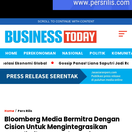
SCROLL TO CONTINUE WITH CONTENT
HOME
PEREKONOMIAN
NASIONAL
POLITIK
KOMUNIT
asi Ekonomi Global
Gossip Panas! Liana Saputri Jadi Ratu A
/
Home
Pers Rilis
Bloomberg Media Bermitra Dengan
Cision Untuk Mengintegrasikan