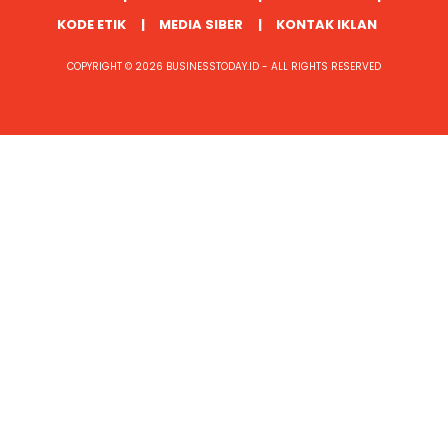
KODE ETIK
MEDIA SIBER
KONTAK IKLAN
COPYRIGHT © 2026 BUSINESSTODAY.ID - ALL RIGHTS RESERVED