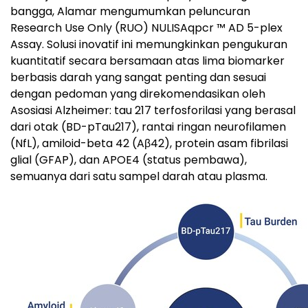
bangga, Alamar mengumumkan peluncuran
Research Use Only (RUO) NULISAqpcr ™ AD 5-plex
Assay. Solusi inovatif ini memungkinkan pengukuran
kuantitatif secara bersamaan atas lima biomarker
berbasis darah yang sangat penting dan sesuai
dengan pedoman yang direkomendasikan oleh
Asosiasi Alzheimer: tau 217 terfosforilasi yang berasal
dari otak (BD-pTau217), rantai ringan neurofilamen
(NfL), amiloid-beta 42 (Aβ42), protein asam fibrilasi
glial (GFAP), dan APOE4 (status pembawa),
semuanya dari satu sampel darah atau plasma.