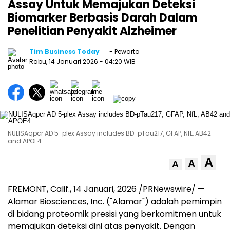
Assay Untuk Memajukan Deteksi
Biomarker Berbasis Darah Dalam
Penelitian Penyakit Alzheimer
Tim Business Today
- Pewarta
Rabu, 14 Januari 2026
- 04:20 WIB
NULISAqpcr AD 5-plex Assay includes BD-pTau217, GFAP, NfL, AB42
and APOE4.
A
A
A
FREMONT, Calif.
,
14 Januari, 2026
/PRNewswire/ —
Alamar Biosciences, Inc. ("Alamar") adalah pemimpin
di bidang proteomik presisi yang berkomitmen untuk
memajukan deteksi dini atas penyakit. Dengan