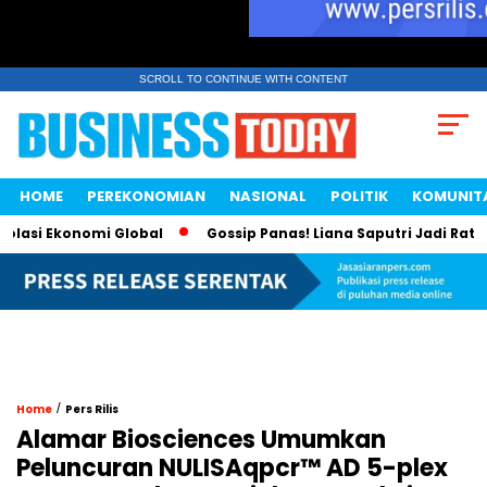
SCROLL TO CONTINUE WITH CONTENT
HOME
PEREKONOMIAN
NASIONAL
POLITIK
KOMUNIT
 Ekonomi Global
Gossip Panas! Liana Saputri Jadi Ratu Ayam
/
Home
Pers Rilis
Alamar Biosciences Umumkan
Peluncuran NULISAqpcr™ AD 5-plex