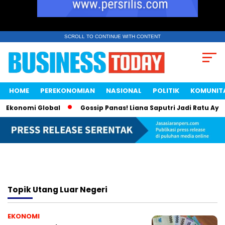
SCROLL TO CONTINUE WITH CONTENT
HOME
PEREKONOMIAN
NASIONAL
POLITIK
KOMUNIT
i Ekonomi Global
Gossip Panas! Liana Saputri Jadi Ratu Ayam
Topik
Utang Luar Negeri
EKONOMI