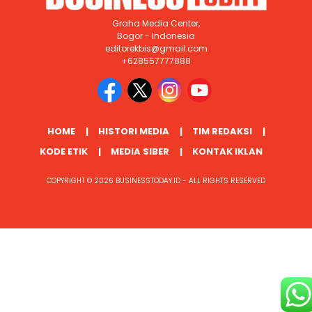
Graha Media Center,
Bogor - Indonesia
editorekbis@gmail.com
+628557777888
HOME
HISTORI MEDIA
TIM REDAKSI
KODE ETIK
MEDIA SIBER
KONTAK IKLAN
COPYRIGHT © 2026 BUSINESSTODAY.ID - ALL RIGHTS RESERVED