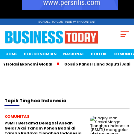
SCROLL TO CONTINUE WITH CONTENT
HOME
PEREKONOMIAN
NASIONAL
POLITIK
KOMUNIT
n Isolasi Ekonomi Global
Gossip Panas! Liana Saputri Jadi 
Topik
Tinghoa Indonesia
KOMUNITAS
PSMTI Bersama Delegasi Asean
Gelar Aksi Tanam Pohon Bodhi di
Taman Budaya Tionghoa Indonesia