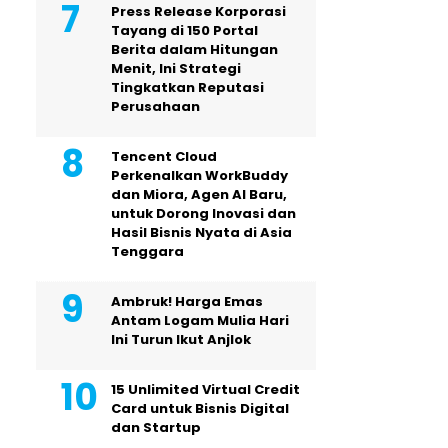
Press Release Korporasi
Tayang di 150 Portal
Berita dalam Hitungan
Menit, Ini Strategi
Tingkatkan Reputasi
Perusahaan
Tencent Cloud
Perkenalkan WorkBuddy
dan Miora, Agen AI Baru,
untuk Dorong Inovasi dan
Hasil Bisnis Nyata di Asia
Tenggara
Ambruk! Harga Emas
Antam Logam Mulia Hari
Ini Turun Ikut Anjlok
15 Unlimited Virtual Credit
Card untuk Bisnis Digital
dan Startup