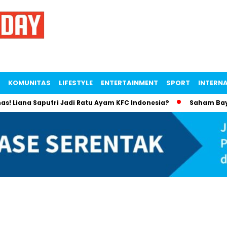
KOMUNITAS
LIFESTYLE
ENTERTAINMENT
SPORT
INTERN
 Liana Saputri Jadi Ratu Ayam KFC Indonesia?
Saham Bayan R