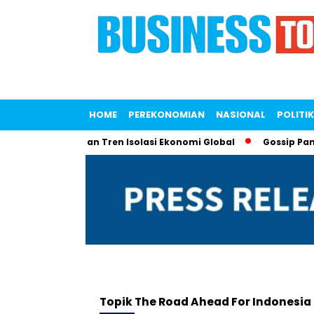
HOME
PEREKONOMIAN
NASIONAL
POLITIK
 FTA untuk Lawan Tren Isolasi Ekonomi Global
Gossip Panas!
Topik
The Road Ahead For Indonesia