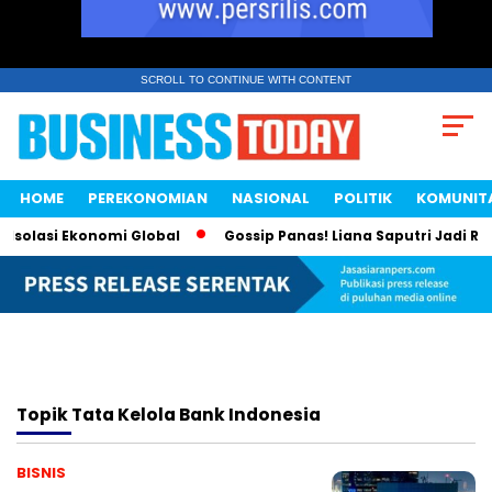
SCROLL TO CONTINUE WITH CONTENT
HOME
PEREKONOMIAN
NASIONAL
POLITIK
KOMUNIT
Isolasi Ekonomi Global
Gossip Panas! Liana Saputri Jadi Ra
Topik
Tata Kelola Bank Indonesia
BISNIS