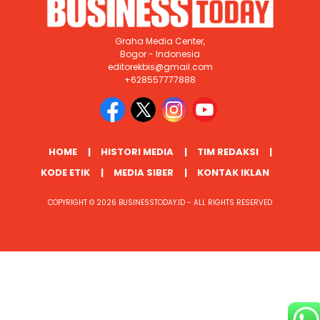
Graha Media Center,
Bogor - Indonesia
editorekbis@gmail.com
+628557777888
HOME
HISTORI MEDIA
TIM REDAKSI
KODE ETIK
MEDIA SIBER
KONTAK IKLAN
COPYRIGHT © 2026 BUSINESSTODAY.ID - ALL RIGHTS RESERVED