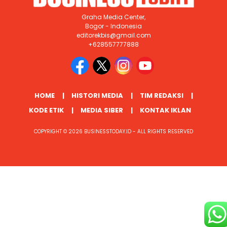
Graha Media Center,
Bogor - Indonesia
editorekbis@gmail.com
+628557777888
HOME
HISTORI MEDIA
TIM REDAKSI
KODE ETIK
MEDIA SIBER
KONTAK IKLAN
COPYRIGHT © 2026 BUSINESSTODAY.ID - ALL RIGHTS RESERVED