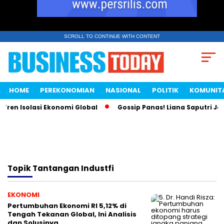
SCROLL TO CONTINUE WITH CONTENT
HOME
PEREKONOMIAN
NASIONAL
POLITIK
KOMUNIT
ren Isolasi Ekonomi Global
Gossip Panas! Liana Saputri Jad
Topik
Tantangan Industfi
EKONOMI
Pertumbuhan Ekonomi RI 5,12% di
Tengah Tekanan Global, Ini Analisis
dan Solusinya