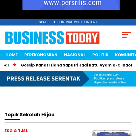
SCROLL TO CONTINUE WITH CONTENT
HOME
PEREKONOMIAN
NASIONAL
POLITIK
KOMUNIT
bal
Gossip Panas! Liana Saputri Jadi Ratu Ayam KFC Indones
Topik
Sekolah Hijau
ESG & TJSL