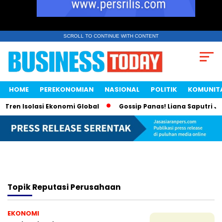
SCROLL TO CONTINUE WITH CONTENT
HOME
PEREKONOMIAN
NASIONAL
POLITIK
KOMUNIT
Tren Isolasi Ekonomi Global
Gossip Panas! Liana Saputri Jad
Topik
Reputasi Perusahaan
EKONOMI