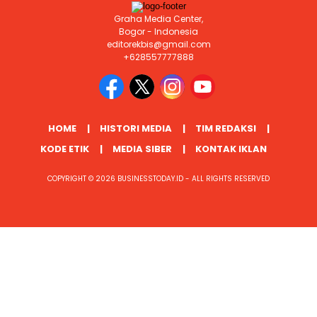
Graha Media Center,
Bogor - Indonesia
editorekbis@gmail.com
+628557777888
HOME
HISTORI MEDIA
TIM REDAKSI
KODE ETIK
MEDIA SIBER
KONTAK IKLAN
COPYRIGHT © 2026 BUSINESSTODAY.ID - ALL RIGHTS RESERVED