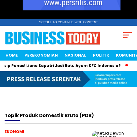
SCROLL TO CONTINUE WITH CONTENT
HOME
PEREKONOMIAN
NASIONAL
POLITIK
KOMUNIT
sip Panas! Liana Saputri Jadi Ratu Ayam KFC Indonesia?
Sah
Topik
Produk Domestik Bruto (PDB)
EKONOMI