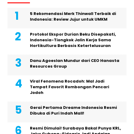
5 Rekomendasi Merk Thinwall Terbaik di
Indonesia: Review Jujur untuk UMKM
Protokol Ekspor Durian Beku Disepakati,
Indonesia-Tiongkok Jalin Kerja Sama
Hortikultura Berbasis Ketertelusuran
Danu Agoeslan Mundur dari CEO Hanasta
Resources Group
Viral Fenomena Rocadoh: Mal Jadi
Tempat Favorit Rombongan Pencari
Jodoh
Gerai Pertama Dreame Indonesia Resmi
Dibuka di Puri Indah Mall!
Resmi Dimulai! Surabaya Bakal Punya KRL,
Jalur Gubeng–Sidoarjo Jadi Andalan