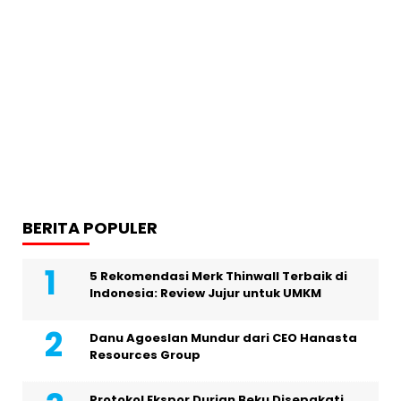
BERITA POPULER
5 Rekomendasi Merk Thinwall Terbaik di
Indonesia: Review Jujur untuk UMKM
Danu Agoeslan Mundur dari CEO Hanasta
Resources Group
Protokol Ekspor Durian Beku Disepakati,