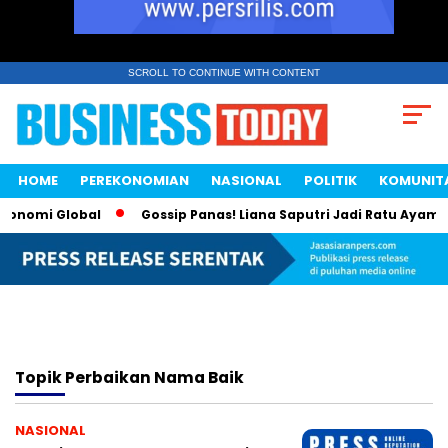
SCROLL TO CONTINUE WITH CONTENT
HOME
PEREKONOMIAN
NASIONAL
POLITIK
KOMUNIT
konomi Global
Gossip Panas! Liana Saputri Jadi Ratu Ayam K
Topik
Perbaikan Nama Baik
NASIONAL