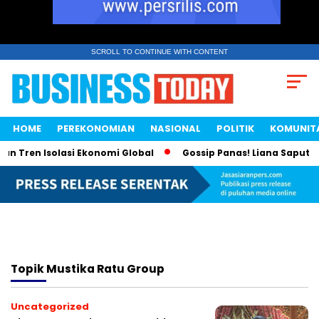
SCROLL TO CONTINUE WITH CONTENT
HOME
PEREKONOMIAN
NASIONAL
POLITIK
KOMUNIT
n Tren Isolasi Ekonomi Global
Gossip Panas! Liana Saputri 
Topik
Mustika Ratu Group
Uncategorized