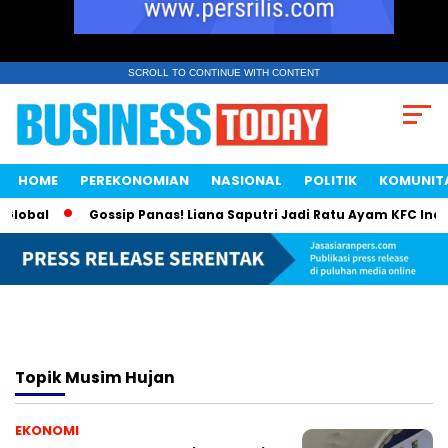
SCROLL TO CONTINUE WITH CONTENT
HOME
PEREKONOMIAN
NASIONAL
POLITIK
KOMUNIT
Global
Gossip Panas! Liana Saputri Jadi Ratu Ayam KFC Indon
Topik
Musim Hujan
EKONOMI