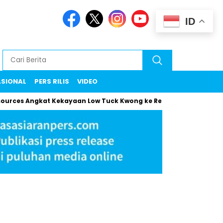
ID
ASIONAL
PERS RILIS
VIDEO
es Angkat Kekayaan Low Tuck Kwong ke Rekor Baru
Maman K