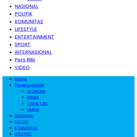
NASIONAL
POLITIK
KOMUNITAS
LIFESTYLE
ENTERTAINMENT
SPORT
INTERNASIONAL
Pers Rilis
VIDEO
Home
Perekonomian
EKONOMI
BISNIS
ESG & TJSL
UMKM
NASIONAL
POLITIK
KOMUNITAS
LIFESTYLE