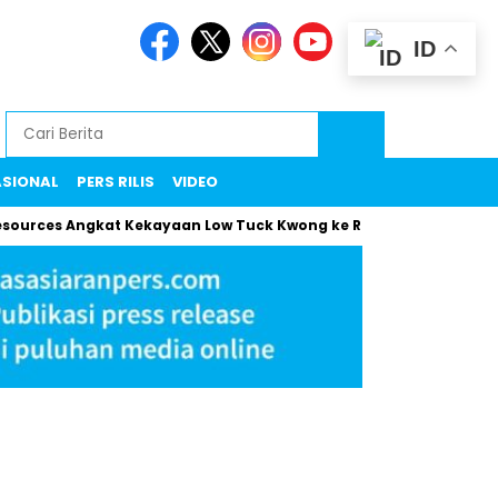
ID
ASIONAL
PERS RILIS
VIDEO
ces Angkat Kekayaan Low Tuck Kwong ke Rekor Baru
Maman 