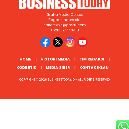
Graha Media Center,
Bogor - Indonesia
editorekbis@gmail.com
+628557777888
HOME
HISTORI MEDIA
TIM REDAKSI
KODE ETIK
MEDIA SIBER
KONTAK IKLAN
COPYRIGHT © 2026 BUSINESSTODAY.ID - ALL RIGHTS RESERVED