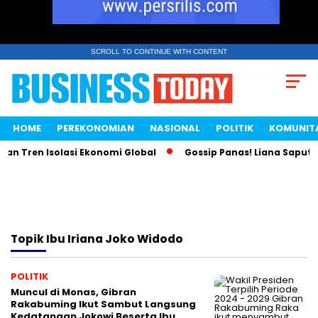
SCROLL TO CONTINUE WITH CONTENT
HOME
PEREKONOMIAN
NASIONAL
POLITIK
KOMUNIT
an Tren Isolasi Ekonomi Global
Gossip Panas! Liana Saputri 
Topik
Ibu Iriana Joko Widodo
POLITIK
Muncul di Monas, Gibran
Rakabuming Ikut Sambut Langsung
Kedatangan Jokowi Beserta Ibu