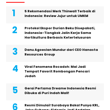
5 Rekomendasi Merk Thinwall Terbaik di
Indonesia: Review Jujur untuk UMKM
Protokol Ekspor Durian Beku Disepakati,
Indonesia-Tiongkok Jalin Kerja Sama
Hortikultura Berbasis Ketertelusuran
Danu Agoeslan Mundur dari CEO Hanasta
Resources Group
Viral Fenomena Rocadoh: Mal Jadi
Tempat Favorit Rombongan Pencari
Jodoh
Gerai Pertama Dreame Indonesia Resmi
Dibuka di Puri Indah Mall!
Resmi Dimulai! Surabaya Bakal Punya KRL,
Jalur Gubeng–Sidoarjo Jadi Andalan