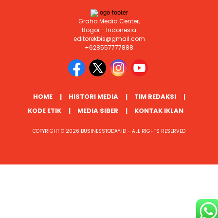
Graha Media Center,
Bogor - Indonesia
editorekbis@gmail.com
+628557777888
HOME
HISTORI MEDIA
TIM REDAKSI
KODE ETIK
MEDIA SIBER
KONTAK IKLAN
COPYRIGHT © 2026 BUSINESSTODAY.ID - ALL RIGHTS RESERVED