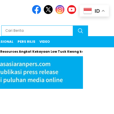
ID
ASIONAL
PERS RILIS
VIDEO
urces Angkat Kekayaan Low Tuck Kwong ke Rekor Baru
Mama