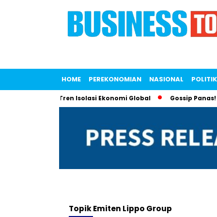
HOME
PEREKONOMIAN
NASIONAL
POLITIK
 untuk Lawan Tren Isolasi Ekonomi Global
Gossip Panas! Lia
Topik
Emiten Lippo Group