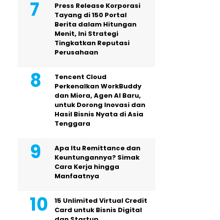
Press Release Korporasi
Tayang di 150 Portal
Berita dalam Hitungan
Menit, Ini Strategi
Tingkatkan Reputasi
Perusahaan
Tencent Cloud
Perkenalkan WorkBuddy
dan Miora, Agen AI Baru,
untuk Dorong Inovasi dan
Hasil Bisnis Nyata di Asia
Tenggara
Apa Itu Remittance dan
Keuntungannya? Simak
Cara Kerja hingga
Manfaatnya
15 Unlimited Virtual Credit
Card untuk Bisnis Digital
dan Startup