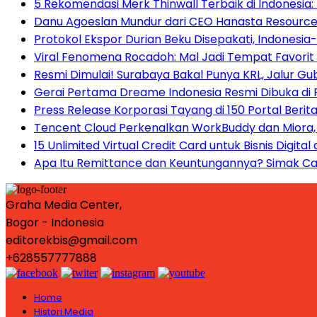
5 Rekomendasi Merk Thinwall Terbaik di Indonesia
Danu Agoeslan Mundur dari CEO Hanasta Resourc
Protokol Ekspor Durian Beku Disepakati, Indonesia-
Viral Fenomena Rocadoh: Mal Jadi Tempat Favori
Resmi Dimulai! Surabaya Bakal Punya KRL, Jalur Gu
Gerai Pertama Dreame Indonesia Resmi Dibuka di Pu
Press Release Korporasi Tayang di 150 Portal Berit
Tencent Cloud Perkenalkan WorkBuddy dan Miora, Ag
15 Unlimited Virtual Credit Card untuk Bisnis Digital
Apa Itu Remittance dan Keuntungannya? Simak Ca
Graha Media Center,
Bogor - Indonesia
editorekbis@gmail.com
+628557777888
Home
Histori Media