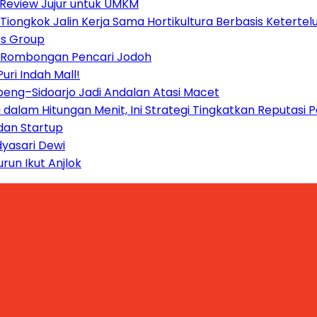
: Review Jujur untuk UMKM
Tiongkok Jalin Kerja Sama Hortikultura Berbasis Ketertel
es Group
t Rombongan Pencari Jodoh
ri Indah Mall!
beng–Sidoarjo Jadi Andalan Atasi Macet
a dalam Hitungan Menit, Ini Strategi Tingkatkan Reputasi
 dan Startup
dyasari Dewi
run Ikut Anjlok