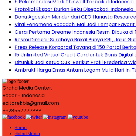
5 Rekomendasi Merk Thinwall Terbaik di Indonesia
Protokol Ekspor Durian Beku Disepakati, Indonesia-
Danu Agoeslan Mundur dari CEO Hanasta Resourc
Viral Fenomena Rocadoh: Mal Jadi Tempat Favori
Gerai Pertama Dreame Indonesia Resmi Dibuka di Pu
Resmi Dimulai! Surabaya Bakal Punya KRL, Jalur Gu
Press Release Korporasi Tayang di 150 Portal Berit
15 Unlimited Virtual Credit Card untuk Bisnis Digital
Ditunjuk Jadi Ketua OJK, Berikut Profil Frederica Wi
Ambruk! Harga Emas Antam Logam Mulia Hari Ini Tu
Graha Media Center,
Bogor - Indonesia
editorekbis@gmail.com
+628557777888
Home
Histori Media