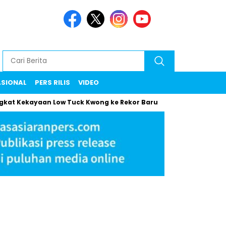
ASIONAL
PERS RILIS
VIDEO
 Kekayaan Low Tuck Kwong ke Rekor Baru
Maman Klarifikasi 