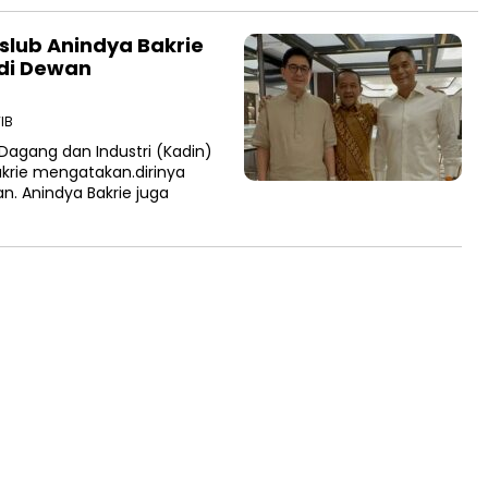
lub Anindya Bakrie
adi Dewan
IB
agang dan Industri (Kadin)
akrie mengatakan.dirinya
 Anindya Bakrie juga