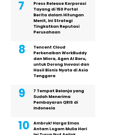
Press Release Korporasi
Tayang di 150 Portal
Berita dalam Hitungan
Menit, Ini Strategi
Tingkatkan Reputasi
Perusahaan
Tencent Cloud
Perkenalkan WorkBuddy
dan Miora, Agen AI Baru,
untuk Dorong Inovasi dan
Hasil Bisnis Nyata di Asia
Tenggara
7 Tempat Belanja yang
Sudah Menerima
Pembayaran QRIS di
Indonesia
Ambruk! Harga Emas
Antam Logam Mulia Hari
Ini Turun Ikut Anjlok