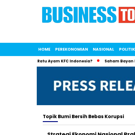
HOME
PEREKONOMIAN
NASIONAL
POLITIK
na Saputri Jadi Ratu Ayam KFC Indonesia?
Saham Bayan Reso
Topik
Bumi Bersih Bebas Korupsi
Strategi Ekonomi Nasional Pr