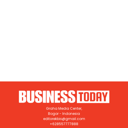
Graha Media Center,
Bogor - Indonesia
editorekbis@gmail.com
+628557777888