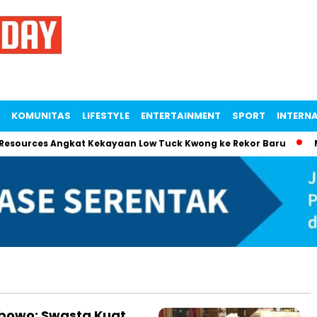
KOMUNITAS
LIFESTYLE
ENTERTAINMENT
SPORT
INTERN
urces Angkat Kekayaan Low Tuck Kwong ke Rekor Baru
Mam
abowo: Swasta Kuat,