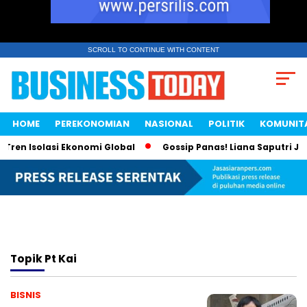
SCROLL TO CONTINUE WITH CONTENT
HOME
PEREKONOMIAN
NASIONAL
POLITIK
KOMUNIT
ren Isolasi Ekonomi Global
Gossip Panas! Liana Saputri Jad
Topik
Pt Kai
BISNIS