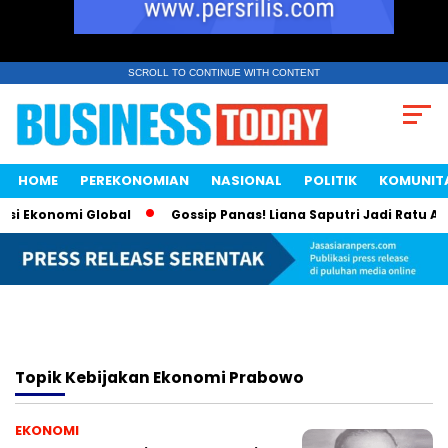
SCROLL TO CONTINUE WITH CONTENT
HOME
PEREKONOMIAN
NASIONAL
POLITIK
KOMUNIT
asi Ekonomi Global
Gossip Panas! Liana Saputri Jadi Ratu Ay
Topik
Kebijakan Ekonomi Prabowo
EKONOMI