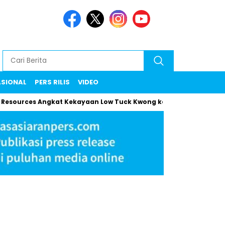
ASIONAL
PERS RILIS
VIDEO
urces Angkat Kekayaan Low Tuck Kwong ke Rekor Baru
Mama