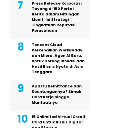
Press Release Korporasi
Tayang di 150 Portal
Berita dalam Hitungan
Menit, Ini Strategi
Tingkatkan Reputasi
Perusahaan
Tencent Cloud
Perkenalkan WorkBuddy
dan Miora, Agen AI Baru,
untuk Dorong Inovasi dan
Hasil Bisnis Nyata di Asia
Tenggara
Apa Itu Remittance dan
Keuntungannya? Simak
Cara Kerja hingga
Manfaatnya
15 Unlimited Virtual Credit
Card untuk Bisnis Digital
dan Startup