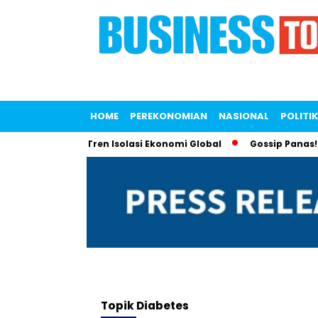
HOME
PEREKONOMIAN
NASIONAL
POLITIK
 untuk Lawan Tren Isolasi Ekonomi Global
Gossip Panas! Lia
Topik
Diabetes